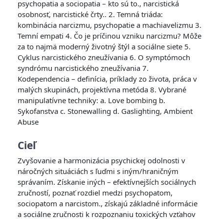
psychopatia a sociopatia – kto sú to., narcistická
osobnosť, narcistické črty.. 2. Temná triáda:
kombinácia narcizmu, psychopatie a machiavelizmu 3.
Temní empati 4. Čo je príčinou vzniku narcizmu? Môže
za to najmä moderný životný štýl a sociálne siete 5.
Cyklus narcistického zneužívania 6. O symptómoch
syndrómu narcistického zneužívania 7.
Kodependencia – definícia, príklady zo života, práca v
malých skupinách, projektívna metóda 8. Vybrané
manipulatívne techniky: a. Love bombing b.
Sykofanstva c. Stonewalling d. Gaslighting, Ambient
Abuse
Cieľ
Zvyšovanie a harmonizácia psychickej odolnosti v
náročných situáciách s ľuďmi s iným/hraničným
správaním. Získanie iných – efektívnejších sociálnych
zručností, poznať rozdiel medzi psychopatom,
sociopatom a narcistom., získajú základné informácie
a sociálne zručnosti k rozpoznaniu toxických vzťahov