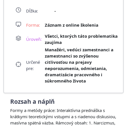
Dĺžka:
-
Forma:
Záznam z online školenia
Všetci, ktorých táto problematika
Úroveň:
zaujíma
Manažéri, vedúci zamestnanci a
zamestnanci so zvýšenou
Určené
citlivosťou na prejavy
pre:
neporozumenia, odmietania,
dramatizácie pracovného i
súkromného života
Rozsah a náplň
Formy a metódy práce: Interaktívna prednáška s
krátkymi teoretickými vstupmi a s riadenou diskusiou,
masívna spätná väzba. Rámcový obsah: 1. Narcizmus,